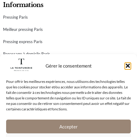
Informations
Pressing Paris
Meilleur pressing Paris
Pressing express Paris
Repassage à domicile Paris
Gérer le consentement
Teinturier Paris
Newsletter
Abonnez-vous à notre newsletter et recevez toutes nos
Pour offrir les meilleures expériences, nous utilisons des technologies telles
que les cookies pour stocker et/ou accéder aux informations des appareils. Le
meilleures offres!
fait de consentir à ces technologies nous permettra de traiter des données
telles que le comportement de navigation ou les ID uniques sur ce site. Le fait de
ne pas consentir ou de retirer son consentement peut avoir un effet négatif sur
certaines caractéristiques et fonctions.
En vous inscrivant à notre newsletter, vous acceptez notre
Politique de
Confidentialité
.
Accepter
S'abonner