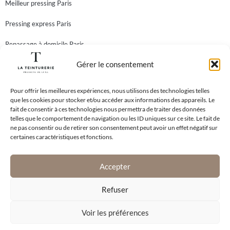
Meilleur pressing Paris
Pressing express Paris
Repassage à domicile Paris
Gérer le consentement
Teinturier Paris
Newsletter
Abonnez-vous à notre newsletter et recevez toutes nos
Pour offrir les meilleures expériences, nous utilisons des technologies telles
que les cookies pour stocker et/ou accéder aux informations des appareils. Le
meilleures offres!
fait de consentir à ces technologies nous permettra de traiter des données
telles que le comportement de navigation ou les ID uniques sur ce site. Le fait de
ne pas consentir ou de retirer son consentement peut avoir un effet négatif sur
certaines caractéristiques et fonctions.
En vous inscrivant à notre newsletter, vous acceptez notre
Politique de
Confidentialité
.
Accepter
S'abonner
Refuser
Voir les préférences
© Copyright 2026 - La Teinturerie