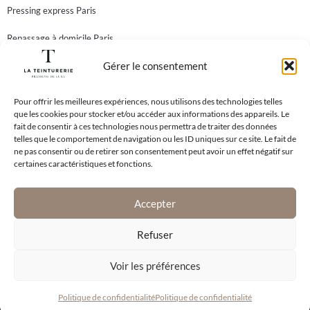
Pressing express Paris
Repassage à domicile Paris
Gérer le consentement
Teinturier Paris
Newsletter
Abonnez-vous à notre newsletter et recevez toutes nos
Pour offrir les meilleures expériences, nous utilisons des technologies telles
que les cookies pour stocker et/ou accéder aux informations des appareils. Le
meilleures offres!
fait de consentir à ces technologies nous permettra de traiter des données
telles que le comportement de navigation ou les ID uniques sur ce site. Le fait de
ne pas consentir ou de retirer son consentement peut avoir un effet négatif sur
certaines caractéristiques et fonctions.
En vous inscrivant à notre newsletter, vous acceptez notre
Politique de
Confidentialité
.
Accepter
S'abonner
Refuser
Voir les préférences
© Copyright 2026 - La Teinturerie
Politique de confidentialité
Politique de confidentialité
Confidentialité
Mentions légales
CGVs