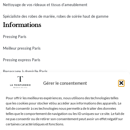
Nettoyage de vos rideaux et tissus d’ameublement
Spécialiste des robes de mariée, robes de soirée haut de gamme
Informations
Pressing Paris
Meilleur pressing Paris
Pressing express Paris
Repassage à domicile Paris
Gérer le consentement
Teinturier Paris
Newsletter
Abonnez-vous à notre newsletter et recevez toutes nos
Pour offrir les meilleures expériences, nous utilisons des technologies telles
que les cookies pour stocker et/ou accéder aux informations des appareils. Le
meilleures offres!
fait de consentir à ces technologies nous permettra de traiter des données
telles que le comportement de navigation ou les ID uniques sur ce site. Le fait de
ne pas consentir ou de retirer son consentement peut avoir un effet négatif sur
certaines caractéristiques et fonctions.