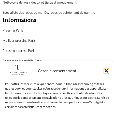
Nettoyage de vos rideaux et tissus d’ameublement
Spécialiste des robes de mariée, robes de soirée haut de gamme
Informations
Pressing Paris
Meilleur pressing Paris
Pressing express Paris
Repassage à domicile Paris
Gérer le consentement
Teinturier Paris
Newsletter
Abonnez-vous à notre newsletter et recevez toutes nos
Pour offrir les meilleures expériences, nous utilisons des technologies telles
que les cookies pour stocker et/ou accéder aux informations des appareils. Le
meilleures offres!
fait de consentir à ces technologies nous permettra de traiter des données
telles que le comportement de navigation ou les ID uniques sur ce site. Le fait de
ne pas consentir ou de retirer son consentement peut avoir un effet négatif sur
certaines caractéristiques et fonctions.
En vous inscrivant à notre newsletter, vous acceptez notre
Politique de