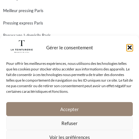
Meilleur pressing Paris
Pressing express Paris
Repassage à domicile Paris
Gérer le consentement
Teinturier Paris
Newsletter
Abonnez-vous à notre newsletter et recevez toutes nos
Pour offrir les meilleures expériences, nous utilisons des technologies telles
que les cookies pour stocker et/ou accéder aux informations des appareils. Le
meilleures offres!
fait de consentir à ces technologies nous permettra de traiter des données
telles que le comportement de navigation ou les ID uniques sur ce site. Le fait de
ne pas consentir ou de retirer son consentement peut avoir un effet négatif sur
certaines caractéristiques et fonctions.
En vous inscrivant à notre newsletter, vous acceptez notre
Politique de
Confidentialité
.
Accepter
S'abonner
Refuser
Voir les préférences