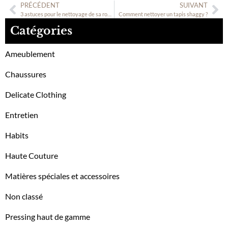
PRÉCÉDENT
SUIVANT
3 astuces pour le nettoyage de sa robe de mariée !
Comment nettoyer un tapis shaggy ?
Catégories
Ameublement
Chaussures
Delicate Clothing
Entretien
Habits
Haute Couture
Matières spéciales et accessoires
Non classé
Pressing haut de gamme