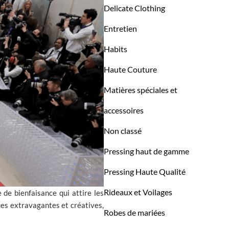
Delicate Clothing
Entretien
Habits
Haute Couture
Matières spéciales et
accessoires
Non classé
Pressing haut de gamme
Pressing Haute Qualité
Rideaux et Voilages
de bienfaisance qui attire les
ues extravagantes et créatives,
Robes de mariées