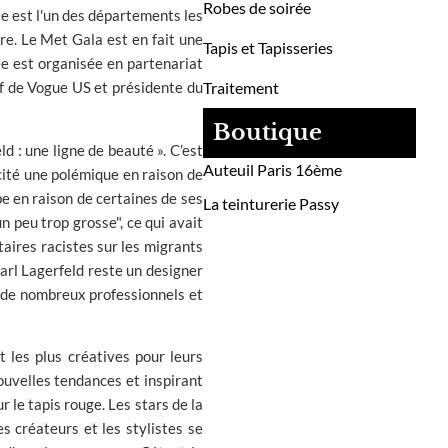
Robes de soirée
e est l'un des départements les
ire. Le Met Gala est en fait une
Tapis et Tapisseries
ée est organisée en partenariat
Traitement
f de Vogue US et présidente du
Boutique
 : une ligne de beauté ». C’est
Auteuil Paris 16ème
cité une polémique en raison de
be en raison de certaines de ses
La teinturerie Passy
 peu trop grosse", ce qui avait
taires racistes sur les migrants
arl Lagerfeld reste un designer
ar de nombreux professionnels et
t les plus créatives pour leurs
nouvelles tendances et inspirant
 le tapis rouge. Les stars de la
s créateurs et les stylistes se