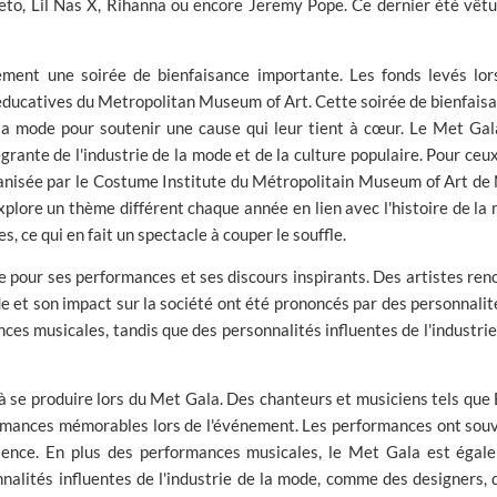
eto, Lil Nas X, Rihanna ou encore Jeremy Pope. Ce dernier été vêtu
ment une soirée de bienfaisance importante. Les fonds levés lors
s éducatives du Metropolitan Museum of Art. Cette soirée de bienfais
la mode pour soutenir une cause qui leur tient à cœur. Le Met Gala
ntégrante de l'industrie de la mode et de la culture populaire. Pour ce
anisée par le Costume Institute du Métropolitain Museum of Art de 
xplore un thème différent chaque année en lien avec l'histoire de la 
 ce qui en fait un spectacle à couper le souffle.
e pour ses performances et ses discours inspirants. Des artistes re
 et son impact sur la société ont été prononcés par des personnalités
es musicales, tandis que des personnalités influentes de l'industrie
s à se produire lors du Met Gala. Des chanteurs et musiciens tels q
rmances mémorables lors de l'événement. Les performances ont souve
rience. En plus des performances musicales, le Met Gala est égal
nnalités influentes de l'industrie de la mode, comme des designers,