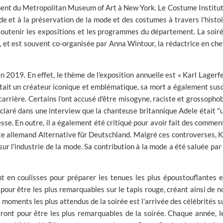
ment du Metropolitan Museum of Art à New York. Le Costume Institut
ude et à la préservation de la mode et des costumes à travers l'histo
 soutenir les expositions et les programmes du département. La soir
et est souvent co-organisée par Anna Wintour, la rédactrice en che
019. En effet, le thème de l'exposition annuelle est « Karl Lagerfeld
tait un créateur iconique et emblématique, sa mort a également sus
carrière. Certains l'ont accusé d'être misogyne, raciste et grossopho
laré dans une interview que la chanteuse britannique Adele était "un
esse. En outre, il a également été critiqué pour avoir fait des commen
te allemand Alternative für Deutschland. Malgré ces controverses, K
 sur l'industrie de la mode. Sa contribution à la mode a été saluée p
ent en coulisses pour préparer les tenues les plus époustouflantes e
nt pour être les plus remarquables sur le tapis rouge, créant ainsi de 
moments les plus attendus de la soirée est l'arrivée des célébrités sur
ont pour être les plus remarquables de la soirée. Chaque année, le