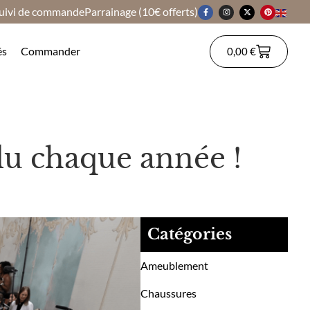
uivi de commande
Parrainage (10€ offerts)
és
Commander
0,00
€
u chaque année !
Catégories
Ameublement
Chaussures