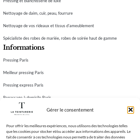
Pressing et blanchisserie de luxe
Nettoyage de daim, cuir, peau, fourrure
Nettoyage de vos rideaux et tissus d’ameublement
Spécialiste des robes de mariée, robes de soirée haut de gamme
Informations
Pressing Paris
Meilleur pressing Paris
Pressing express Paris
Repassage à domicile Paris
Gérer le consentement
Teinturier Paris
Newsletter
Abonnez-vous à notre newsletter et recevez toutes nos
Pour offrir les meilleures expériences, nous utilisons des technologies telles
que les cookies pour stocker et/ou accéder aux informations des appareils. Le
meilleures offres!
fait de consentir à ces technologies nous permettra de traiter des données