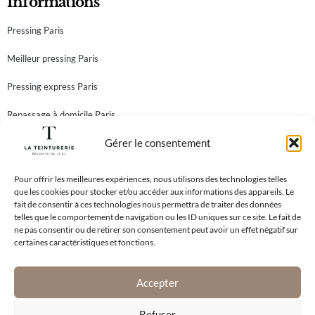
Informations
Pressing Paris
Meilleur pressing Paris
Pressing express Paris
Repassage à domicile Paris
Gérer le consentement
Teinturier Paris
Newsletter
Abonnez-vous à notre newsletter et recevez toutes nos
Pour offrir les meilleures expériences, nous utilisons des technologies telles
que les cookies pour stocker et/ou accéder aux informations des appareils. Le
meilleures offres!
fait de consentir à ces technologies nous permettra de traiter des données
telles que le comportement de navigation ou les ID uniques sur ce site. Le fait de
ne pas consentir ou de retirer son consentement peut avoir un effet négatif sur
certaines caractéristiques et fonctions.
En vous inscrivant à notre newsletter, vous acceptez notre
Politique de
Confidentialité
.
Accepter
S'abonner
Refuser