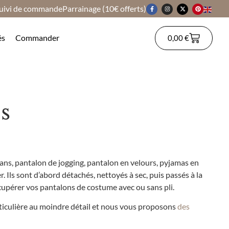
uivi de commande
Parrainage (10€ offerts)
és
Commander
0,00
€
s
ns, pantalon de jogging, pantalon en velours, pyjamas en
 Ils sont d’abord détachés, nettoyés à sec, puis passés à la
écupérer vos pantalons de costume avec ou sans pli.
rticulière au moindre détail et nous vous proposons
des