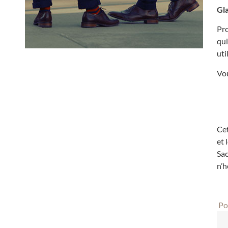
Gl
Pro
qui
uti
Vou
Cet
et 
Sac
n’h
Pou