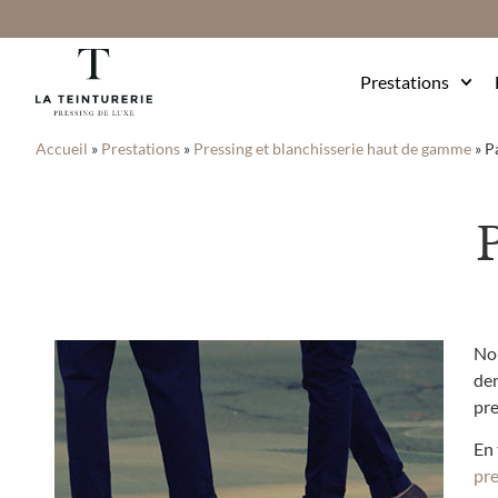
Prestations
Accueil
»
Prestations
»
Pressing et blanchisserie haut de gamme
»
P
Nou
den
pre
En 
pre