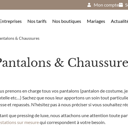
Mon compte
S
Entreprises
Nos tarifs
Nos boutiques
Mariages
Actualit
antalons & Chaussures
Pantalons & Chaussure
s prenons en charge tous vos pantalons (pantalon de costume, jea
telle etc…) Sachez que nous leur apportons un soin tout particulier.
sse et repassés. N’hésitez pas à nous préciser si vous souhaitez r
tant que pressing de luxe, nous attachons une attention toute pa
stations sur mesure
qui correspondent à votre besoin.